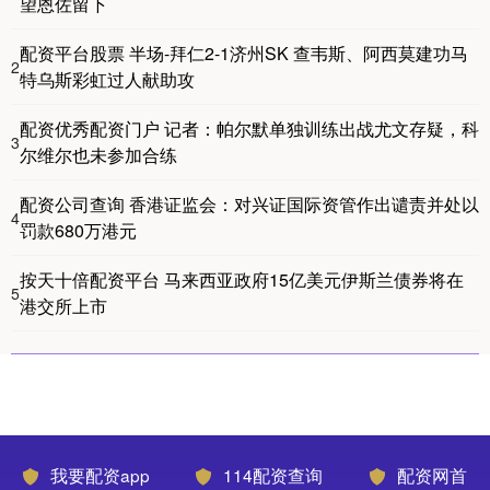
望恩佐留下
配资平台股票 半场-拜仁2-1济州SK 查韦斯、阿西莫建功马
2
特乌斯彩虹过人献助攻
配资优秀配资门户 记者：帕尔默单独训练出战尤文存疑，科
3
尔维尔也未参加合练
配资公司查询 香港证监会：对兴证国际资管作出谴责并处以
4
罚款680万港元
按天十倍配资平台 马来西亚政府15亿美元伊斯兰债券将在
5
港交所上市
我要配资app
114配资查询
配资网首