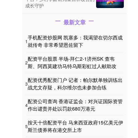
成长守护
最新文章
手机配资炒股网 凯塞多：我渴望在切尔西成
1
就传奇 非常希望恩佐留下
配资平台股票 半场-拜仁2-1济州SK 查韦
2
斯、阿西莫建功马特乌斯彩虹过人献助攻
配资优秀配资门户 记者：帕尔默单独训练出
3
战尤文存疑，科尔维尔也未参加合练
配资公司查询 香港证监会：对兴证国际资管
4
作出谴责并处以罚款680万港元
按天十倍配资平台 马来西亚政府15亿美元伊
5
斯兰债券将在港交所上市