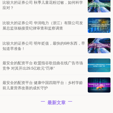
比较大的证券公司 秋季儿童花粉过敏，如何科学
应对？
比较大的证券公司 华润电力（浙江）有限公司发
展总监张杨接受纪律审查和监察调查
比较大的证券公司 明年贬值，最快的6种东西，早
知道早准备！
最安全的配资平台 欧盟指谷歌扭曲在线广告市场
竞争 对其开出29.5亿欧元“罚单”
最安全的配资平台 健康中国四期平台：乡村学龄
前儿童营养改善的成长守护
最新文章