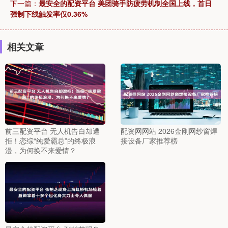
下一篇：
最安全的配资平台 美团骑手防疲劳机制全国上线，首日
强制下线触发率仅0.36%
相关文章
前三配资平台 无人机告白却遭
配资网网站 2026金刚网纱窗焊
拒！恋综“纯爱霸总”的终极浪
接设备厂家推荐榜
漫，为何换不来爱情？