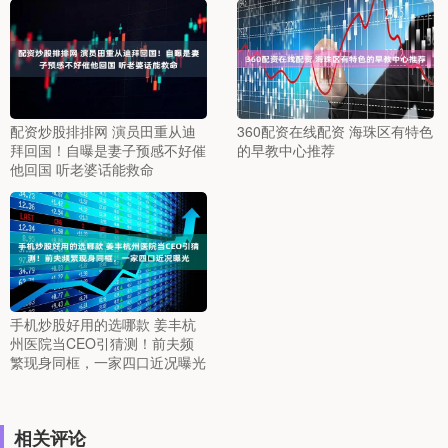
配资炒股排排网 演员田重从迪
360配资在线配资 海珠区有特色
拜回国！自曝是妻子预感不好催
的早教中心推荐
他回国 听老婆话能救命
手机炒股好用的选哪款 姜丰杭
州医院当CEO引猜测！前夫频
繁现身同框，一家四口近况曝光
相关评论