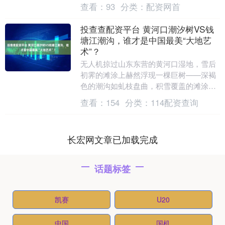
卢卢、3-布雷默、6-凯利、27-坎比亚索....
查看：
93
分类：
配资网首
投查查配资平台 黄河口潮汐树VS钱
塘江潮沟，谁才是中国最美“大地艺
术”？
无人机掠过山东东营的黄河口湿地，雪后
初霁的滩涂上赫然浮现一棵巨树——深褐
色的潮沟如虬枝盘曲，积雪覆盖的滩涂似
宣纸留白，整幅画面宛如天工挥毫的水墨
查看：
154
分类：
114配资查询
长卷。与此同时，....
长宏网文章已加载完成
话题标签
凯赛
U20
中国
国机