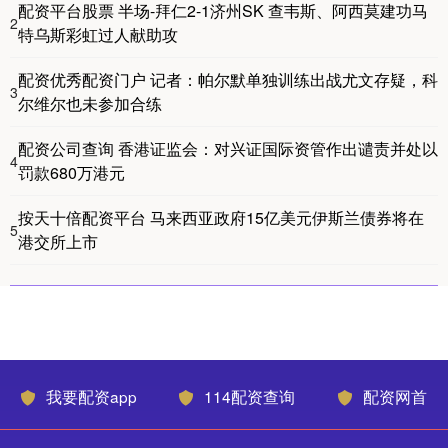
配资平台股票 半场-拜仁2-1济州SK 查韦斯、阿西莫建功马
2
特乌斯彩虹过人献助攻
配资优秀配资门户 记者：帕尔默单独训练出战尤文存疑，科
3
尔维尔也未参加合练
配资公司查询 香港证监会：对兴证国际资管作出谴责并处以
4
罚款680万港元
按天十倍配资平台 马来西亚政府15亿美元伊斯兰债券将在
5
港交所上市
我要配资app
114配资查询
配资网首