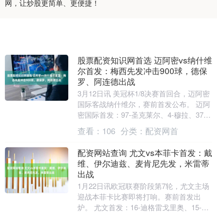
网，让炒股更简单、更便捷！
股票配资知识网首选 迈阿密vs纳什维
尔首发：梅西先发冲击900球，德保
罗、阿连德出战
3月12日讯 美冠杯1/8决赛首回合，迈阿密
国际客战纳什维尔，赛前首发公布。 迈阿
密国际首发：97-圣克莱尔、4-穆拉、37-
法尔肯、16-米凯尔·席尔瓦、32....
查看：
106
分类：
配资网首
配资网站查询 尤文vs本菲卡首发：戴
维、伊尔迪兹、麦肯尼先发，米雷蒂
出战
1月22日讯欧冠联赛阶段第7轮，尤文主场
迎战本菲卡比赛即将打响。赛前首发出
炉。 尤文首发：16-迪格雷戈里奥、15-卡